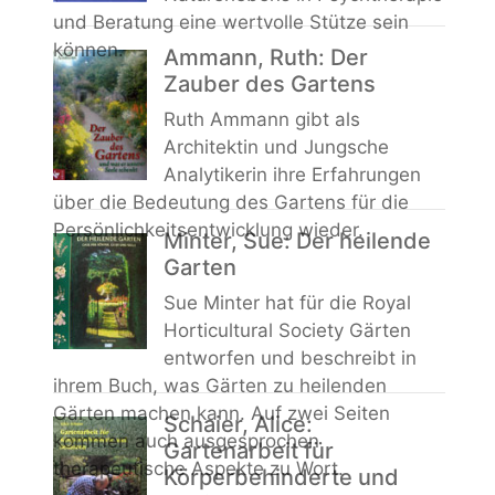
und Beratung eine wertvolle Stütze sein
können.
Ammann, Ruth: Der
Zauber des Gartens
Ruth Ammann gibt als
Architektin und Jungsche
Analytikerin ihre Erfahrungen
über die Bedeutung des Gartens für die
Persönlichkeitsentwicklung wieder.
Minter, Sue: Der heilende
Garten
Sue Minter hat für die Royal
Horticultural Society Gärten
entworfen und beschreibt in
ihrem Buch, was Gärten zu heilenden
Gärten machen kann. Auf zwei Seiten
Schaier, Alice:
kommen auch ausgesprochen
Gartenarbeit für
therapeutische Aspekte zu Wort.
Körperbehinderte und