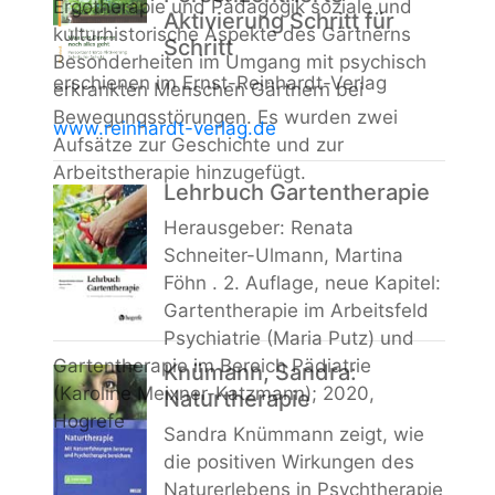
Ergotherapie und Pädagogik soziale und
Aktivierung Schritt für
kulturhistorische Aspekte des Gärtnerns
Schritt
Besonderheiten im Umgang mit psychisch
erschienen im Ernst-Reinhardt-Verlag
erkrankten Menschen Gärtnern bei
Bewegungsstörungen. Es wurden zwei
www.reinhardt-verlag.de
Aufsätze zur Geschichte und zur
Arbeitstherapie hinzugefügt.
Lehrbuch Gartentherapie
Herausgeber: Renata
Schneiter-Ulmann, Martina
Föhn . 2. Auflage, neue Kapitel:
Gartentherapie im Arbeitsfeld
Psychiatrie (Maria Putz) und
Gartentherapie im Bereich Pädiatrie
Knümann, Sandra:
(Karoline Meixner-Katzmann); 2020,
Naturtherapie
Hogrefe
Sandra Knümmann zeigt, wie
die positiven Wirkungen des
Naturerlebens in Psychtherapie