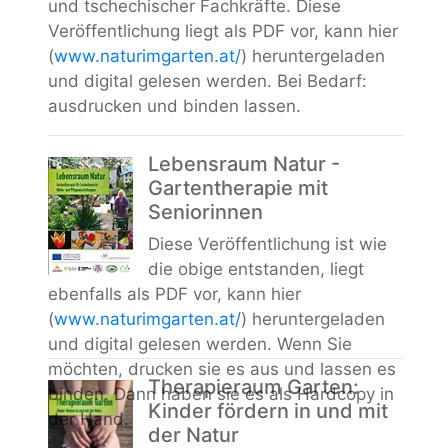
und tschechischer Fachkräfte. Diese
Veröffentlichung liegt als PDF vor, kann hier
(
www.naturimgarten.at/
) heruntergeladen
und digital gelesen werden. Bei Bedarf:
ausdrucken und binden lassen.
Lebensraum Natur -
Gartentherapie mit
Seniorinnen
Diese Veröffentlichung ist wie
die obige entstanden, liegt
ebenfalls als PDF vor, kann hier
(
www.naturimgarten.at/
) heruntergeladen
und digital gelesen werden. Wenn Sie
möchten, drucken sie es aus und lassen es
Therapieraum Garten:
binden. Dann haben sie es als Hardcopy in
Kinder fördern in und mit
der Hand.
der Natur