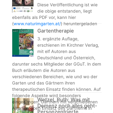
Diese Veröffentlichung ist wie
die obige entstanden, liegt
ebenfalls als PDF vor, kann hier
(
www.naturimgarten.at/
) heruntergeladen
werden
Gartentherapie
3. ergänzte Auflage,
erschienen im Kirchner Verlag,
mit elf Autoren aus
Deutschland und Österreich,
darunter sechs Mitglieder der GGuT. In dem
Buch erläutern die Autoren aus
verschiedenen Bereichen, wie und wo der
Garten und das Gärtnern ihren
therapeutischen Einsatz finden können. Auf
folgende Aspekte wird besonders
Wetzel, Ruth: Was mit
eingegangen: Gärtnern mit verschiedenen
Demenz noch alles geht-
Altersgruppen Einsatz des Gärtnerns in
Personzentrierte