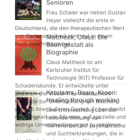
Senioren
Frau Schaier war neben Gustav
Heyer vielleicht die erste in
Deutschland, die den therapeutischen Wert
von Gartenarbeit erkannt und in einem
Mattheck, Claus: Die
Buch beschrieben hat.
Baumgestalt als
Biographie
Claus Mattheck ist am
Karlsruher Institut für
Technologie (KIT) Professor für
Schadenskunde. Er entwickelte unter
Ketelaars, Baars, Kroon:
anderem die Visual-Tree-Assessment-
Healing through working
Methode zur Untersuchung von Bäumen
anhand ihrer äußeren Gestalt. Er beschreibt
Eine Untersuchung über die
die Fähigkeit von Bäumen, auf spezielle und
heilende Wirkung von
widrige Umweltbedingungen zu reagieren.
Gartenarbeit auf psychiatrische
und Suchterkrankungen, die in